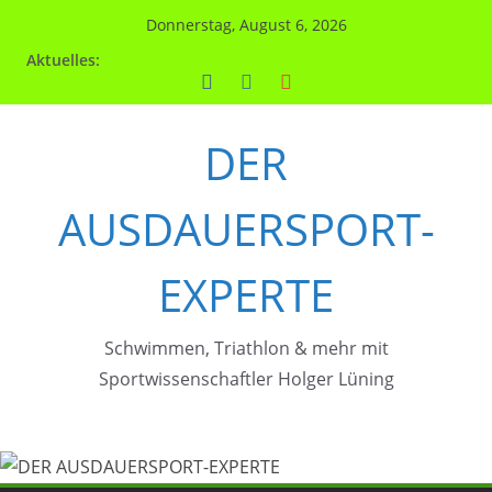
Zum
Donnerstag, August 6, 2026
Inhalt
Aktuelles:
springen
DER
AUSDAUERSPORT-
EXPERTE
Schwimmen, Triathlon & mehr mit
Sportwissenschaftler Holger Lüning