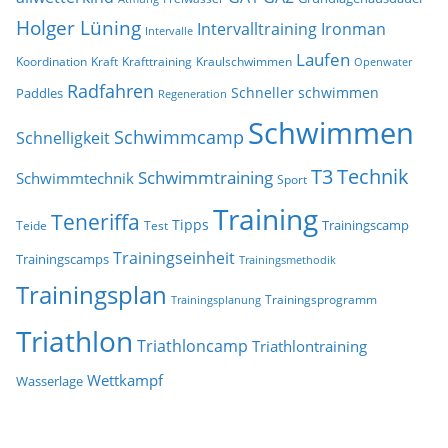
Holger Lüning
Ironman
Intervalltraining
Intervalle
Laufen
Koordination
Kraft
Krafttraining
Kraulschwimmen
Openwater
Radfahren
Schneller schwimmen
Paddles
Regeneration
Schwimmen
Schwimmcamp
Schnelligkeit
T3
Technik
Schwimmtraining
Schwimmtechnik
Sport
Training
Teneriffa
Tipps
Trainingscamp
Teide
Test
Trainingseinheit
Trainingscamps
Trainingsmethodik
Trainingsplan
Trainingsprogramm
Trainingsplanung
Triathlon
Triathloncamp
Triathlontraining
Wettkampf
Wasserlage