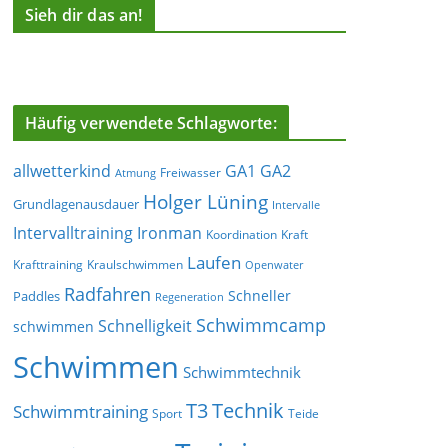
Sieh dir das an!
Häufig verwendete Schlagworte:
allwetterkind
GA1
GA2
Freiwasser
Atmung
Holger Lüning
Grundlagenausdauer
Intervalle
Ironman
Intervalltraining
Koordination
Kraft
Laufen
Krafttraining
Kraulschwimmen
Openwater
Radfahren
Schneller
Paddles
Regeneration
Schwimmcamp
Schnelligkeit
schwimmen
Schwimmen
Schwimmtechnik
T3
Technik
Schwimmtraining
Sport
Teide