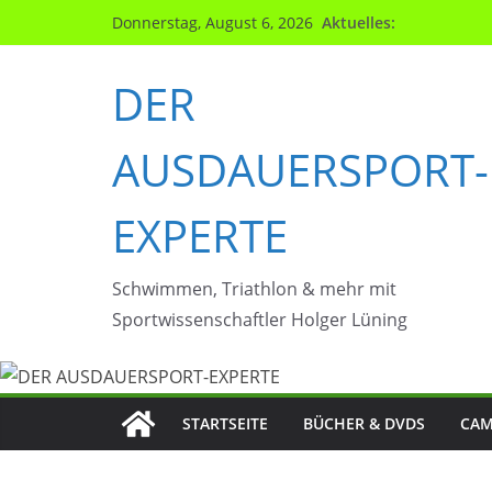
Zum
Aktuelles:
Donnerstag, August 6, 2026
Inhalt
springen
DER
AUSDAUERSPORT-
EXPERTE
Schwimmen, Triathlon & mehr mit
Sportwissenschaftler Holger Lüning
STARTSEITE
BÜCHER & DVDS
CAM