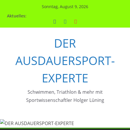
Zum
Sonntag, August 9, 2026
Inhalt
Aktuelles:
springen
DER
AUSDAUERSPORT-
EXPERTE
Schwimmen, Triathlon & mehr mit
Sportwissenschaftler Holger Lüning