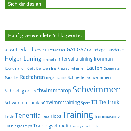
Sieh dir das an!
Häufig verwendete Schlagworte:
allwetterkind
GA1
GA2
Grundlagenausdauer
Freiwasser
Atmung
Holger Lüning
Ironman
Intervalltraining
Intervalle
Laufen
Koordination
Kraft
Krafttraining
Kraulschwimmen
Openwater
Radfahren
Schneller schwimmen
Paddles
Regeneration
Schwimmen
Schwimmcamp
Schnelligkeit
T3
Technik
Schwimmtraining
Schwimmtechnik
Sport
Training
Teneriffa
Tipps
Trainingscamp
Teide
Test
Trainingseinheit
Trainingscamps
Trainingsmethodik