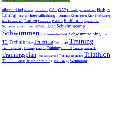
Holger
allwetterkind
GA1
GA2
Grundlagenausdauer
Freiwasser
Atmung
Lüning
Ironman
Intervalltraining
Kraft
Krafttraining
Koordination
Intervalle
Laufen
Radfahren
Kraulschwimmen
Paddles
Openwater
Regeneration
Schwimmcamp
Schnelligkeit
Schneller schwimmen
Schwimmen
Schwimmtraining
Schwimmtechnik
Sport
Training
Teneriffa
T3
Technik
Tipps
Teide
Test
Trainingseinheit
Trainingscamp
Trainingscamps
Trainingsmethodik
Triathlon
Trainingsplan
Trainingsprogramm
Trainingsplanung
Triathloncamp
Triathlontraining
Wettkampf
Wasserlage