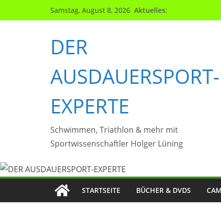
Zum
Aktuelles:
Samstag, August 8, 2026
Inhalt
springen
DER
AUSDAUERSPORT-
EXPERTE
Schwimmen, Triathlon & mehr mit
Sportwissenschaftler Holger Lüning
STARTSEITE
BÜCHER & DVDS
CAM