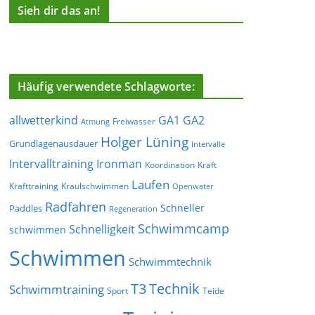
Sieh dir das an!
Häufig verwendete Schlagworte:
allwetterkind
GA1
GA2
Freiwasser
Atmung
Holger Lüning
Grundlagenausdauer
Intervalle
Ironman
Intervalltraining
Koordination
Kraft
Laufen
Krafttraining
Kraulschwimmen
Openwater
Radfahren
Schneller
Paddles
Regeneration
Schwimmcamp
Schnelligkeit
schwimmen
Schwimmen
Schwimmtechnik
T3
Technik
Schwimmtraining
Sport
Teide