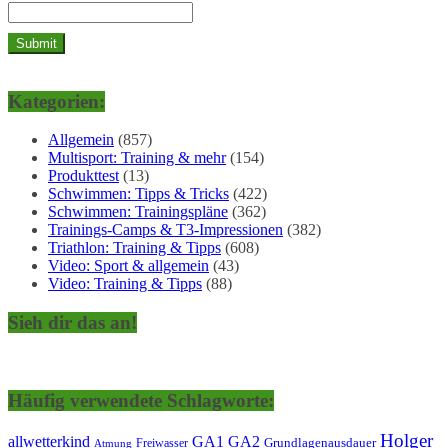
Kategorien:
Allgemein
(857)
Multisport: Training & mehr
(154)
Produkttest
(13)
Schwimmen: Tipps & Tricks
(422)
Schwimmen: Trainingspläne
(362)
Trainings-Camps & T3-Impressionen
(382)
Triathlon: Training & Tipps
(608)
Video: Sport & allgemein
(43)
Video: Training & Tipps
(88)
Sieh dir das an!
Häufig verwendete Schlagworte:
Holger
allwetterkind
GA1
GA2
Grundlagenausdauer
Freiwasser
Atmung