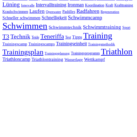
Lüning
Ironman
Intervalltraining
Kraft
Krafttraining
Koordination
Intervalle
Laufen
Radfahren
Kraulschwimmen
Paddles
Openwater
Regeneration
Schwimmcamp
Schnelligkeit
Schneller schwimmen
Schwimmen
Schwimmtraining
Schwimmtechnik
Sport
Training
Teneriffa
T3
Technik
Tipps
Teide
Test
Trainingseinheit
Trainingscamp
Trainingscamps
Trainingsmethodik
Triathlon
Trainingsplan
Trainingsprogramm
Trainingsplanung
Triathloncamp
Triathlontraining
Wettkampf
Wasserlage