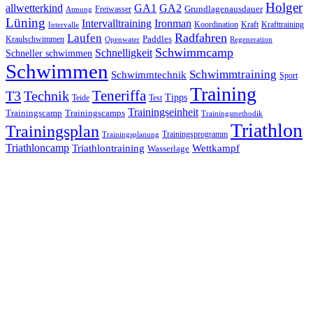
Holger
allwetterkind
GA1
GA2
Grundlagenausdauer
Freiwasser
Atmung
Lüning
Ironman
Intervalltraining
Kraft
Krafttraining
Koordination
Intervalle
Laufen
Radfahren
Kraulschwimmen
Paddles
Openwater
Regeneration
Schwimmcamp
Schnelligkeit
Schneller schwimmen
Schwimmen
Schwimmtraining
Schwimmtechnik
Sport
Training
Teneriffa
T3
Technik
Tipps
Teide
Test
Trainingseinheit
Trainingscamp
Trainingscamps
Trainingsmethodik
Triathlon
Trainingsplan
Trainingsprogramm
Trainingsplanung
Triathloncamp
Triathlontraining
Wettkampf
Wasserlage