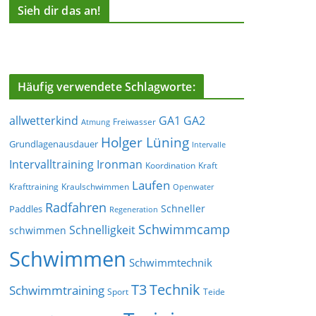
Sieh dir das an!
Häufig verwendete Schlagworte:
allwetterkind
GA1
GA2
Freiwasser
Atmung
Holger Lüning
Grundlagenausdauer
Intervalle
Ironman
Intervalltraining
Koordination
Kraft
Laufen
Krafttraining
Kraulschwimmen
Openwater
Radfahren
Schneller
Paddles
Regeneration
Schwimmcamp
Schnelligkeit
schwimmen
Schwimmen
Schwimmtechnik
T3
Technik
Schwimmtraining
Sport
Teide