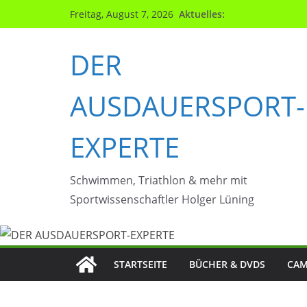
Zum
Aktuelles:
Freitag, August 7, 2026
Inhalt
springen
DER
AUSDAUERSPORT-
EXPERTE
Schwimmen, Triathlon & mehr mit
Sportwissenschaftler Holger Lüning
STARTSEITE
BÜCHER & DVDS
CAM