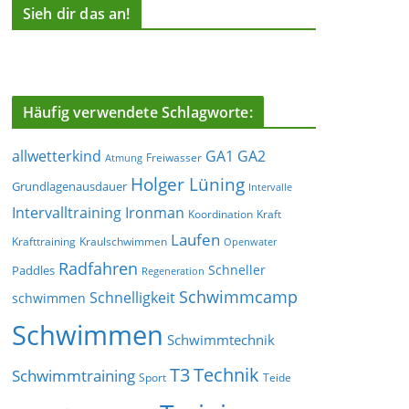
Sieh dir das an!
Häufig verwendete Schlagworte:
allwetterkind
GA1
GA2
Freiwasser
Atmung
Holger Lüning
Grundlagenausdauer
Intervalle
Ironman
Intervalltraining
Koordination
Kraft
Laufen
Krafttraining
Kraulschwimmen
Openwater
Radfahren
Schneller
Paddles
Regeneration
Schwimmcamp
Schnelligkeit
schwimmen
Schwimmen
Schwimmtechnik
T3
Technik
Schwimmtraining
Sport
Teide