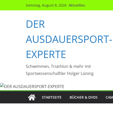
Zum
Aktuelles:
Samstag, August 8, 2026
Inhalt
springen
DER
AUSDAUERSPORT-
EXPERTE
Schwimmen, Triathlon & mehr mit
Sportwissenschaftler Holger Lüning
STARTSEITE
BÜCHER & DVDS
CAM