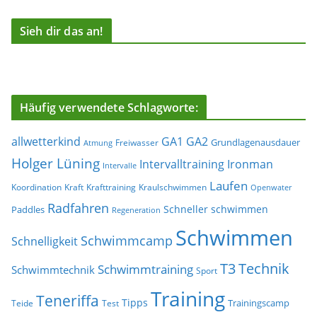
Sieh dir das an!
Häufig verwendete Schlagworte:
allwetterkind
GA1
GA2
Grundlagenausdauer
Freiwasser
Atmung
Holger Lüning
Ironman
Intervalltraining
Intervalle
Laufen
Koordination
Kraft
Krafttraining
Kraulschwimmen
Openwater
Radfahren
Schneller schwimmen
Paddles
Regeneration
Schwimmen
Schwimmcamp
Schnelligkeit
T3
Technik
Schwimmtraining
Schwimmtechnik
Sport
Training
Teneriffa
Tipps
Trainingscamp
Teide
Test