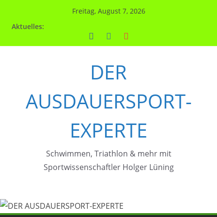
Zum
Freitag, August 7, 2026
Inhalt
Aktuelles:
springen
DER
AUSDAUERSPORT-
EXPERTE
Schwimmen, Triathlon & mehr mit
Sportwissenschaftler Holger Lüning