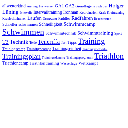
Holger
allwetterkind
GA1
GA2
Grundlagenausdauer
Freiwasser
Atmung
Lüning
Ironman
Intervalltraining
Kraft
Krafttraining
Koordination
Intervalle
Laufen
Radfahren
Kraulschwimmen
Paddles
Openwater
Regeneration
Schwimmcamp
Schnelligkeit
Schneller schwimmen
Schwimmen
Schwimmtraining
Schwimmtechnik
Sport
Training
Teneriffa
T3
Technik
Tipps
Teide
Test
Trainingseinheit
Trainingscamp
Trainingscamps
Trainingsmethodik
Triathlon
Trainingsplan
Trainingsprogramm
Trainingsplanung
Triathloncamp
Triathlontraining
Wettkampf
Wasserlage