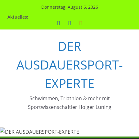
Zum
Donnerstag, August 6, 2026
Inhalt
Aktuelles:
springen
DER
AUSDAUERSPORT-
EXPERTE
Schwimmen, Triathlon & mehr mit
Sportwissenschaftler Holger Lüning