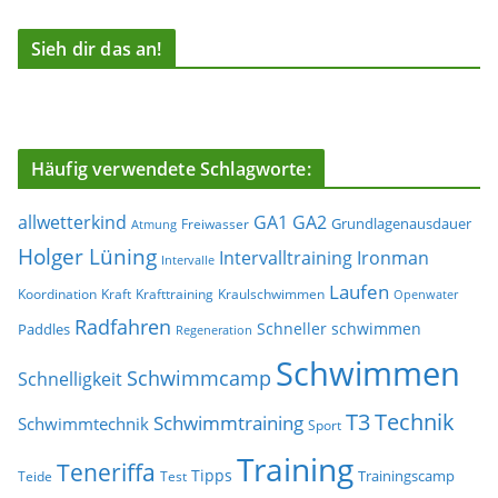
Sieh dir das an!
Häufig verwendete Schlagworte:
allwetterkind
GA1
GA2
Grundlagenausdauer
Freiwasser
Atmung
Holger Lüning
Ironman
Intervalltraining
Intervalle
Laufen
Koordination
Kraft
Krafttraining
Kraulschwimmen
Openwater
Radfahren
Schneller schwimmen
Paddles
Regeneration
Schwimmen
Schwimmcamp
Schnelligkeit
T3
Technik
Schwimmtraining
Schwimmtechnik
Sport
Training
Teneriffa
Tipps
Trainingscamp
Teide
Test