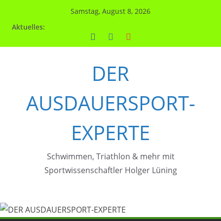
Zum
Samstag, August 8, 2026
Inhalt
Aktuelles:
springen
DER
AUSDAUERSPORT-
EXPERTE
Schwimmen, Triathlon & mehr mit
Sportwissenschaftler Holger Lüning