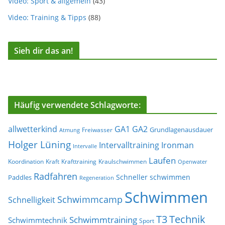
Video: Sport & allgemein
(43)
Video: Training & Tipps
(88)
Sieh dir das an!
Häufig verwendete Schlagworte:
allwetterkind
GA1
GA2
Grundlagenausdauer
Freiwasser
Atmung
Holger Lüning
Ironman
Intervalltraining
Intervalle
Laufen
Koordination
Kraft
Krafttraining
Kraulschwimmen
Openwater
Radfahren
Schneller schwimmen
Paddles
Regeneration
Schwimmen
Schwimmcamp
Schnelligkeit
T3
Technik
Schwimmtraining
Schwimmtechnik
Sport