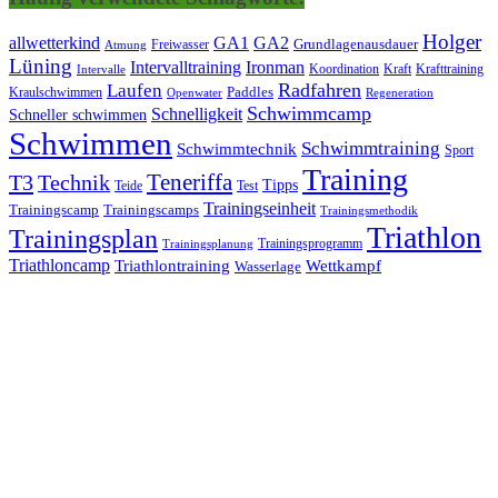
Holger
allwetterkind
GA1
GA2
Grundlagenausdauer
Freiwasser
Atmung
Lüning
Ironman
Intervalltraining
Kraft
Krafttraining
Koordination
Intervalle
Laufen
Radfahren
Kraulschwimmen
Paddles
Openwater
Regeneration
Schwimmcamp
Schnelligkeit
Schneller schwimmen
Schwimmen
Schwimmtraining
Schwimmtechnik
Sport
Training
Teneriffa
T3
Technik
Tipps
Teide
Test
Trainingseinheit
Trainingscamp
Trainingscamps
Trainingsmethodik
Triathlon
Trainingsplan
Trainingsprogramm
Trainingsplanung
Triathloncamp
Triathlontraining
Wettkampf
Wasserlage