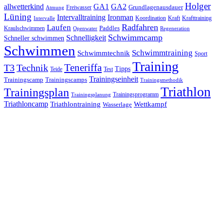
Holger
allwetterkind
GA1
GA2
Grundlagenausdauer
Freiwasser
Atmung
Lüning
Ironman
Intervalltraining
Kraft
Krafttraining
Koordination
Intervalle
Laufen
Radfahren
Kraulschwimmen
Paddles
Openwater
Regeneration
Schwimmcamp
Schnelligkeit
Schneller schwimmen
Schwimmen
Schwimmtraining
Schwimmtechnik
Sport
Training
Teneriffa
T3
Technik
Tipps
Teide
Test
Trainingseinheit
Trainingscamp
Trainingscamps
Trainingsmethodik
Triathlon
Trainingsplan
Trainingsprogramm
Trainingsplanung
Triathloncamp
Triathlontraining
Wettkampf
Wasserlage