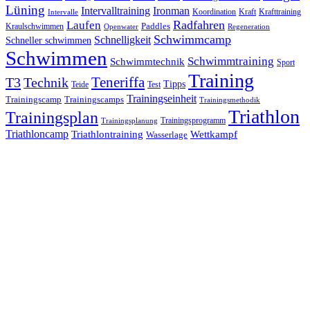
Lüning
Ironman
Intervalltraining
Kraft
Krafttraining
Koordination
Intervalle
Laufen
Radfahren
Kraulschwimmen
Paddles
Openwater
Regeneration
Schwimmcamp
Schnelligkeit
Schneller schwimmen
Schwimmen
Schwimmtraining
Schwimmtechnik
Sport
Training
Teneriffa
T3
Technik
Tipps
Teide
Test
Trainingseinheit
Trainingscamp
Trainingscamps
Trainingsmethodik
Triathlon
Trainingsplan
Trainingsprogramm
Trainingsplanung
Triathloncamp
Triathlontraining
Wettkampf
Wasserlage