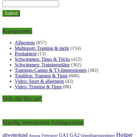
Kategorien:
Allgemein
(857)
Multisport: Training & mehr
(154)
Produkttest
(13)
Schwimmen: Tipps & Tricks
(422)
Schwimmen: Trainingspläne
(362)
Trainings-Camps & T3-Impressionen
(382)
Triathlon: Training & Tipps
(608)
Video: Sport & allgemein
(43)
Video: Training & Tipps
(88)
Sieh dir das an!
Häufig verwendete Schlagworte:
Holger
allwetterkind
GA1
GA2
Grundlagenausdauer
Freiwasser
Atmung