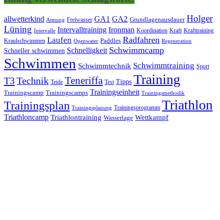
Holger
allwetterkind
GA1
GA2
Grundlagenausdauer
Freiwasser
Atmung
Lüning
Ironman
Intervalltraining
Kraft
Krafttraining
Koordination
Intervalle
Laufen
Radfahren
Kraulschwimmen
Paddles
Openwater
Regeneration
Schwimmcamp
Schnelligkeit
Schneller schwimmen
Schwimmen
Schwimmtraining
Schwimmtechnik
Sport
Training
Teneriffa
T3
Technik
Tipps
Teide
Test
Trainingseinheit
Trainingscamp
Trainingscamps
Trainingsmethodik
Triathlon
Trainingsplan
Trainingsprogramm
Trainingsplanung
Triathloncamp
Triathlontraining
Wettkampf
Wasserlage