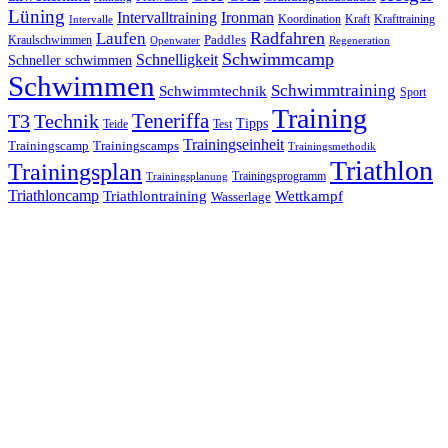
Lüning
Ironman
Intervalltraining
Kraft
Krafttraining
Koordination
Intervalle
Laufen
Radfahren
Kraulschwimmen
Paddles
Openwater
Regeneration
Schwimmcamp
Schnelligkeit
Schneller schwimmen
Schwimmen
Schwimmtraining
Schwimmtechnik
Sport
Training
Teneriffa
T3
Technik
Tipps
Teide
Test
Trainingseinheit
Trainingscamp
Trainingscamps
Trainingsmethodik
Triathlon
Trainingsplan
Trainingsprogramm
Trainingsplanung
Triathloncamp
Triathlontraining
Wettkampf
Wasserlage