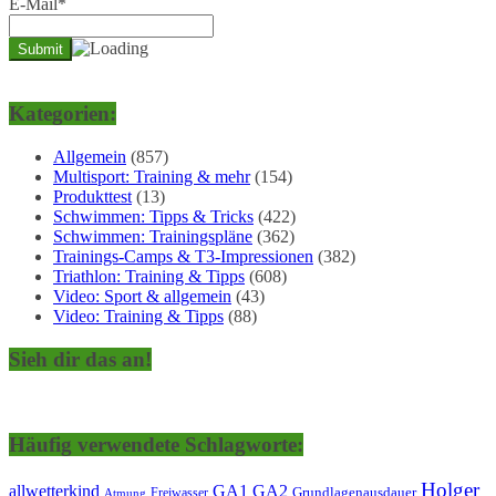
E-Mail*
Kategorien:
Allgemein
(857)
Multisport: Training & mehr
(154)
Produkttest
(13)
Schwimmen: Tipps & Tricks
(422)
Schwimmen: Trainingspläne
(362)
Trainings-Camps & T3-Impressionen
(382)
Triathlon: Training & Tipps
(608)
Video: Sport & allgemein
(43)
Video: Training & Tipps
(88)
Sieh dir das an!
Häufig verwendete Schlagworte:
Holger
allwetterkind
GA1
GA2
Grundlagenausdauer
Freiwasser
Atmung