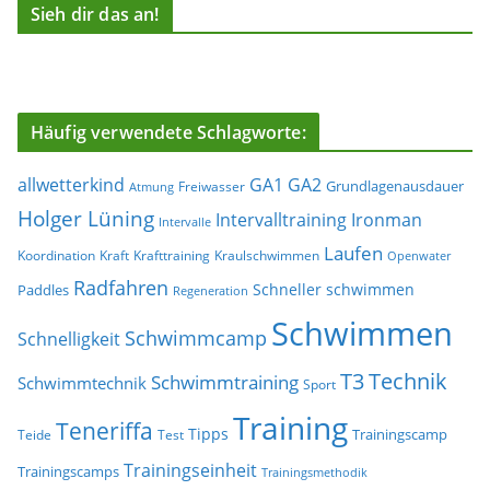
Sieh dir das an!
Häufig verwendete Schlagworte:
allwetterkind
GA1
GA2
Grundlagenausdauer
Freiwasser
Atmung
Holger Lüning
Ironman
Intervalltraining
Intervalle
Laufen
Koordination
Kraft
Krafttraining
Kraulschwimmen
Openwater
Radfahren
Schneller schwimmen
Paddles
Regeneration
Schwimmen
Schwimmcamp
Schnelligkeit
T3
Technik
Schwimmtraining
Schwimmtechnik
Sport
Training
Teneriffa
Tipps
Trainingscamp
Teide
Test
Trainingseinheit
Trainingscamps
Trainingsmethodik