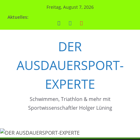
Zum
Freitag, August 7, 2026
Inhalt
Aktuelles:
springen
DER
AUSDAUERSPORT-
EXPERTE
Schwimmen, Triathlon & mehr mit
Sportwissenschaftler Holger Lüning