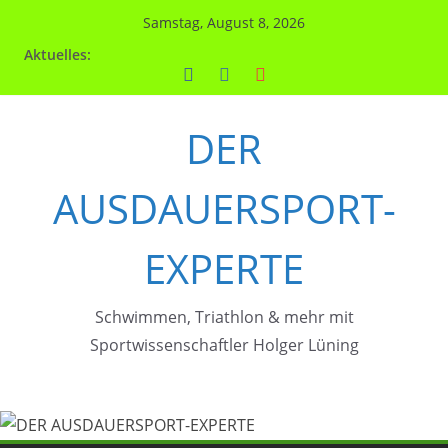
Zum
Samstag, August 8, 2026
Inhalt
Aktuelles:
springen
DER
AUSDAUERSPORT-
EXPERTE
Schwimmen, Triathlon & mehr mit
Sportwissenschaftler Holger Lüning