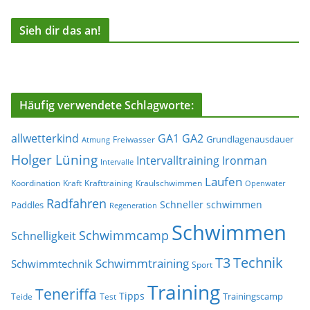
Sieh dir das an!
Häufig verwendete Schlagworte:
allwetterkind
GA1
GA2
Grundlagenausdauer
Freiwasser
Atmung
Holger Lüning
Ironman
Intervalltraining
Intervalle
Laufen
Koordination
Kraft
Krafttraining
Kraulschwimmen
Openwater
Radfahren
Schneller schwimmen
Paddles
Regeneration
Schwimmen
Schwimmcamp
Schnelligkeit
T3
Technik
Schwimmtraining
Schwimmtechnik
Sport
Training
Teneriffa
Tipps
Trainingscamp
Teide
Test