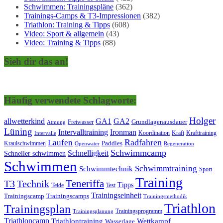
Schwimmen: Trainingspläne
(362)
Trainings-Camps & T3-Impressionen
(382)
Triathlon: Training & Tipps
(608)
Video: Sport & allgemein
(43)
Video: Training & Tipps
(88)
Sieh dir das an!
Häufig verwendete Schlagworte:
Holger
allwetterkind
GA1
GA2
Grundlagenausdauer
Freiwasser
Atmung
Lüning
Ironman
Intervalltraining
Kraft
Krafttraining
Koordination
Intervalle
Laufen
Radfahren
Kraulschwimmen
Paddles
Openwater
Regeneration
Schwimmcamp
Schnelligkeit
Schneller schwimmen
Schwimmen
Schwimmtraining
Schwimmtechnik
Sport
Training
Teneriffa
T3
Technik
Tipps
Teide
Test
Trainingseinheit
Trainingscamp
Trainingscamps
Trainingsmethodik
Triathlon
Trainingsplan
Trainingsprogramm
Trainingsplanung
Triathloncamp
Triathlontraining
Wettkampf
Wasserlage