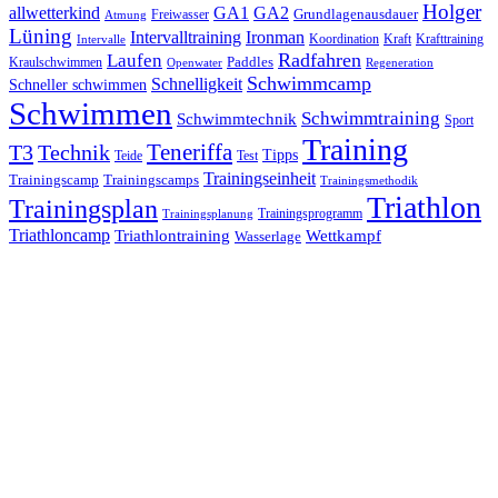
Holger
allwetterkind
GA1
GA2
Grundlagenausdauer
Freiwasser
Atmung
Lüning
Ironman
Intervalltraining
Kraft
Krafttraining
Koordination
Intervalle
Laufen
Radfahren
Kraulschwimmen
Paddles
Openwater
Regeneration
Schwimmcamp
Schnelligkeit
Schneller schwimmen
Schwimmen
Schwimmtraining
Schwimmtechnik
Sport
Training
Teneriffa
T3
Technik
Tipps
Teide
Test
Trainingseinheit
Trainingscamp
Trainingscamps
Trainingsmethodik
Triathlon
Trainingsplan
Trainingsprogramm
Trainingsplanung
Triathloncamp
Triathlontraining
Wettkampf
Wasserlage