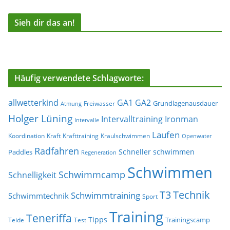
Sieh dir das an!
Häufig verwendete Schlagworte:
allwetterkind
GA1
GA2
Grundlagenausdauer
Freiwasser
Atmung
Holger Lüning
Ironman
Intervalltraining
Intervalle
Laufen
Koordination
Kraft
Krafttraining
Kraulschwimmen
Openwater
Radfahren
Schneller schwimmen
Paddles
Regeneration
Schwimmen
Schwimmcamp
Schnelligkeit
T3
Technik
Schwimmtraining
Schwimmtechnik
Sport
Training
Teneriffa
Tipps
Trainingscamp
Teide
Test