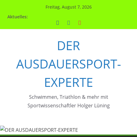
Zum
Freitag, August 7, 2026
Inhalt
Aktuelles:
springen
DER
AUSDAUERSPORT-
EXPERTE
Schwimmen, Triathlon & mehr mit
Sportwissenschaftler Holger Lüning