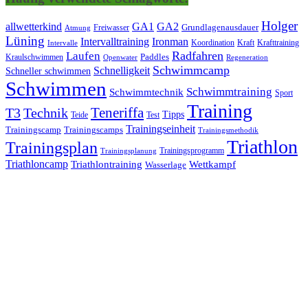
Holger
allwetterkind
GA1
GA2
Grundlagenausdauer
Freiwasser
Atmung
Lüning
Ironman
Intervalltraining
Kraft
Krafttraining
Koordination
Intervalle
Laufen
Radfahren
Kraulschwimmen
Paddles
Openwater
Regeneration
Schwimmcamp
Schnelligkeit
Schneller schwimmen
Schwimmen
Schwimmtraining
Schwimmtechnik
Sport
Training
Teneriffa
T3
Technik
Tipps
Teide
Test
Trainingseinheit
Trainingscamp
Trainingscamps
Trainingsmethodik
Triathlon
Trainingsplan
Trainingsprogramm
Trainingsplanung
Triathloncamp
Triathlontraining
Wettkampf
Wasserlage