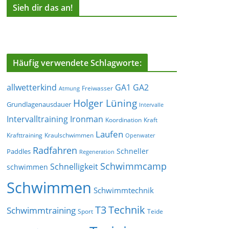
Sieh dir das an!
Häufig verwendete Schlagworte:
allwetterkind
GA1
GA2
Freiwasser
Atmung
Holger Lüning
Grundlagenausdauer
Intervalle
Ironman
Intervalltraining
Koordination
Kraft
Laufen
Krafttraining
Kraulschwimmen
Openwater
Radfahren
Schneller
Paddles
Regeneration
Schwimmcamp
Schnelligkeit
schwimmen
Schwimmen
Schwimmtechnik
T3
Technik
Schwimmtraining
Sport
Teide