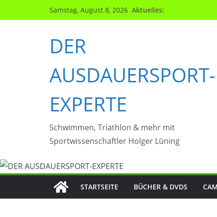
Zum
Aktuelles:
Samstag, August 8, 2026
Inhalt
springen
DER
AUSDAUERSPORT-
EXPERTE
Schwimmen, Triathlon & mehr mit
Sportwissenschaftler Holger Lüning
STARTSEITE
BÜCHER & DVDS
CAM