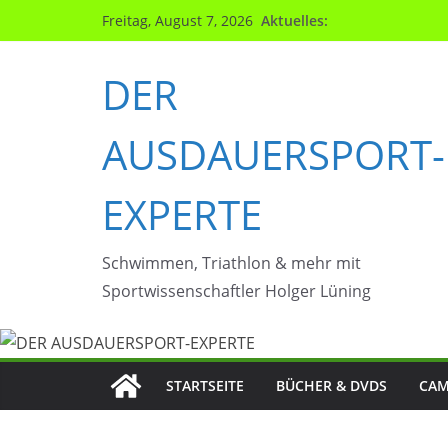
Zum
Aktuelles:
Freitag, August 7, 2026
Inhalt
springen
DER
AUSDAUERSPORT-
EXPERTE
Schwimmen, Triathlon & mehr mit
Sportwissenschaftler Holger Lüning
STARTSEITE
BÜCHER & DVDS
CAM