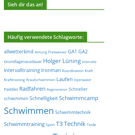
Sieh dir das an!
Häufig verwendete Schlagworte:
allwetterkind
GA1
GA2
Freiwasser
Atmung
Holger Lüning
Grundlagenausdauer
Intervalle
Ironman
Intervalltraining
Koordination
Kraft
Laufen
Krafttraining
Kraulschwimmen
Openwater
Radfahren
Schneller
Paddles
Regeneration
Schwimmcamp
Schnelligkeit
schwimmen
Schwimmen
Schwimmtechnik
T3
Technik
Schwimmtraining
Sport
Teide