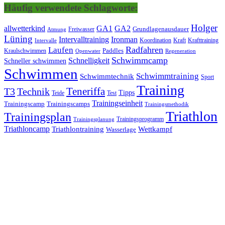
Häufig verwendete Schlagworte:
Holger
allwetterkind
GA1
GA2
Grundlagenausdauer
Freiwasser
Atmung
Lüning
Ironman
Intervalltraining
Kraft
Krafttraining
Koordination
Intervalle
Laufen
Radfahren
Kraulschwimmen
Paddles
Openwater
Regeneration
Schwimmcamp
Schnelligkeit
Schneller schwimmen
Schwimmen
Schwimmtraining
Schwimmtechnik
Sport
Training
Teneriffa
T3
Technik
Tipps
Teide
Test
Trainingseinheit
Trainingscamp
Trainingscamps
Trainingsmethodik
Triathlon
Trainingsplan
Trainingsprogramm
Trainingsplanung
Triathloncamp
Triathlontraining
Wettkampf
Wasserlage