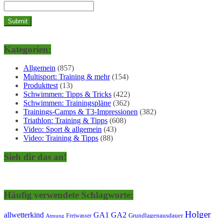
Kategorien:
Allgemein
(857)
Multisport: Training & mehr
(154)
Produkttest
(13)
Schwimmen: Tipps & Tricks
(422)
Schwimmen: Trainingspläne
(362)
Trainings-Camps & T3-Impressionen
(382)
Triathlon: Training & Tipps
(608)
Video: Sport & allgemein
(43)
Video: Training & Tipps
(88)
Sieh dir das an!
Häufig verwendete Schlagworte:
Holger
allwetterkind
GA1
GA2
Grundlagenausdauer
Freiwasser
Atmung