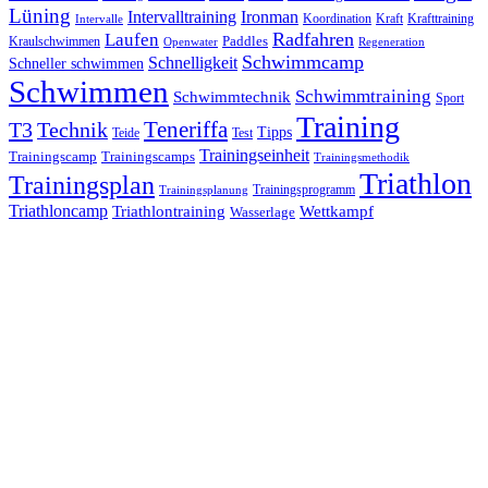
Lüning
Ironman
Intervalltraining
Kraft
Krafttraining
Koordination
Intervalle
Laufen
Radfahren
Kraulschwimmen
Paddles
Openwater
Regeneration
Schwimmcamp
Schnelligkeit
Schneller schwimmen
Schwimmen
Schwimmtraining
Schwimmtechnik
Sport
Training
Teneriffa
T3
Technik
Tipps
Teide
Test
Trainingseinheit
Trainingscamp
Trainingscamps
Trainingsmethodik
Triathlon
Trainingsplan
Trainingsprogramm
Trainingsplanung
Triathloncamp
Triathlontraining
Wettkampf
Wasserlage