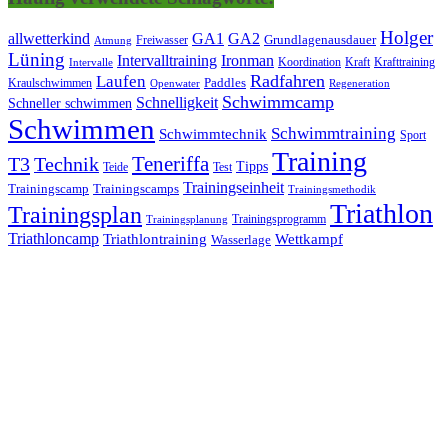
Holger
allwetterkind
GA1
GA2
Grundlagenausdauer
Freiwasser
Atmung
Lüning
Ironman
Intervalltraining
Kraft
Krafttraining
Koordination
Intervalle
Laufen
Radfahren
Kraulschwimmen
Paddles
Openwater
Regeneration
Schwimmcamp
Schnelligkeit
Schneller schwimmen
Schwimmen
Schwimmtraining
Schwimmtechnik
Sport
Training
Teneriffa
T3
Technik
Tipps
Teide
Test
Trainingseinheit
Trainingscamp
Trainingscamps
Trainingsmethodik
Triathlon
Trainingsplan
Trainingsprogramm
Trainingsplanung
Triathloncamp
Triathlontraining
Wettkampf
Wasserlage