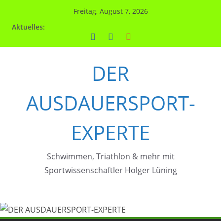
Zum
Freitag, August 7, 2026
Inhalt
Aktuelles:
springen
DER
AUSDAUERSPORT-
EXPERTE
Schwimmen, Triathlon & mehr mit
Sportwissenschaftler Holger Lüning