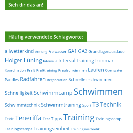
Sieh dir das an!
Häufig verwendete Schlagworte:
allwetterkind
GA1
GA2
Grundlagenausdauer
Freiwasser
Atmung
Holger Lüning
Ironman
Intervalltraining
Intervalle
Laufen
Koordination
Kraft
Krafttraining
Kraulschwimmen
Openwater
Radfahren
Schneller schwimmen
Paddles
Regeneration
Schwimmen
Schwimmcamp
Schnelligkeit
T3
Technik
Schwimmtraining
Schwimmtechnik
Sport
Training
Teneriffa
Tipps
Trainingscamp
Teide
Test
Trainingseinheit
Trainingscamps
Trainingsmethodik