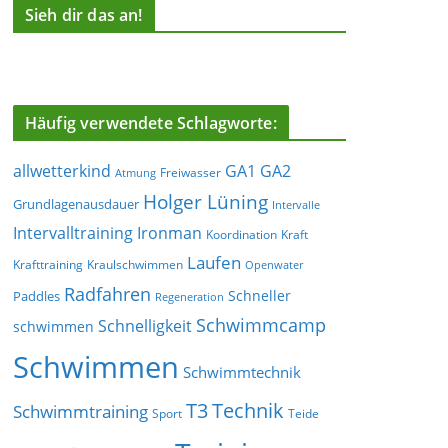
Sieh dir das an!
Häufig verwendete Schlagworte:
allwetterkind
GA1
GA2
Freiwasser
Atmung
Holger Lüning
Grundlagenausdauer
Intervalle
Ironman
Intervalltraining
Koordination
Kraft
Laufen
Krafttraining
Kraulschwimmen
Openwater
Radfahren
Schneller
Paddles
Regeneration
Schwimmcamp
Schnelligkeit
schwimmen
Schwimmen
Schwimmtechnik
T3
Technik
Schwimmtraining
Sport
Teide