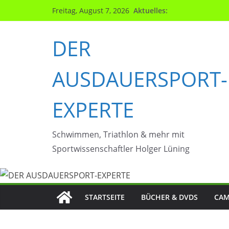
Zum
Aktuelles:
Freitag, August 7, 2026
Inhalt
springen
DER
AUSDAUERSPORT-
EXPERTE
Schwimmen, Triathlon & mehr mit
Sportwissenschaftler Holger Lüning
STARTSEITE
BÜCHER & DVDS
CAM