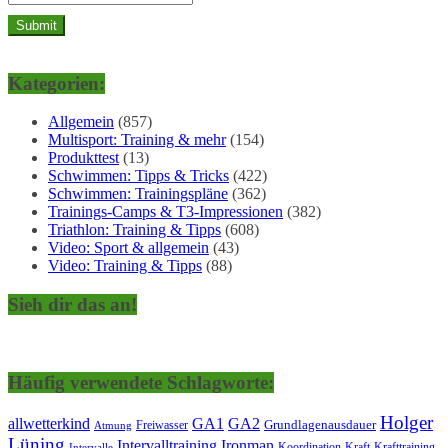
Kategorien:
Allgemein
(857)
Multisport: Training & mehr
(154)
Produkttest
(13)
Schwimmen: Tipps & Tricks
(422)
Schwimmen: Trainingspläne
(362)
Trainings-Camps & T3-Impressionen
(382)
Triathlon: Training & Tipps
(608)
Video: Sport & allgemein
(43)
Video: Training & Tipps
(88)
Sieh dir das an!
Häufig verwendete Schlagworte:
Holger
allwetterkind
GA1
GA2
Grundlagenausdauer
Freiwasser
Atmung
Lüning
Ironman
Intervalltraining
Kraft
Krafttraining
Koordination
Intervalle