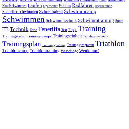
Laufen
Radfahren
Kraulschwimmen
Paddles
Openwater
Regeneration
Schwimmcamp
Schnelligkeit
Schneller schwimmen
Schwimmen
Schwimmtraining
Schwimmtechnik
Sport
Training
Teneriffa
T3
Technik
Tipps
Teide
Test
Trainingseinheit
Trainingscamp
Trainingscamps
Trainingsmethodik
Triathlon
Trainingsplan
Trainingsprogramm
Trainingsplanung
Triathloncamp
Triathlontraining
Wettkampf
Wasserlage