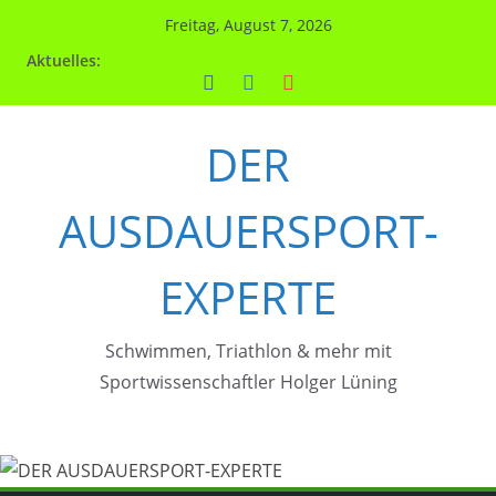
Zum
Freitag, August 7, 2026
Inhalt
Aktuelles:
springen
DER
AUSDAUERSPORT-
EXPERTE
Schwimmen, Triathlon & mehr mit
Sportwissenschaftler Holger Lüning